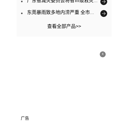
广东省减灾委员会将省Ⅲ级救灾应急响应提升为Ⅱ级
东莞暴雨致多地内涝严重 全市已转移3563人
查看全部产品>>
x
广告