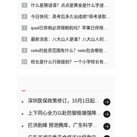
什么是猜谜语？点点是黄金是什么字谜？|每日关注
今日快讯：高考后多久出成绩?高考录取提档是什么意思？
ipad已停用必须得刷机吗？苹果已停用需几天才能解开？
最新消息：八大山人是谁？八大山人的经历是什么？
reits的投资范围有什么？reits包含哪些特点？
校长是什么行政级别？一个小学校长有多大权力？ 精彩看点
深圳医保政策修订，10月1日起正式实施
上下同心全力以赴防御极端强降雨 广东已提前转移超11万人
拦洪削峰 预泄腾库，广东科学调度防御韩江洪水