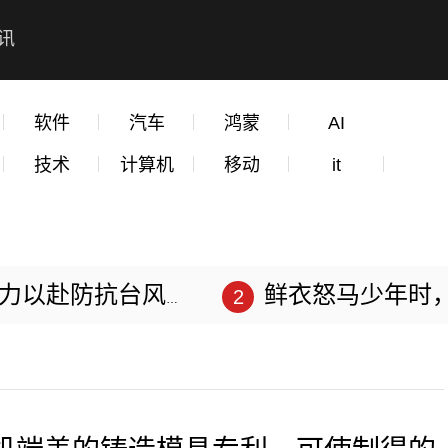
讯
软件
汽车
鸿蒙
AI
技术
计算机
移动
it
赴防抗台风“苏拉”
鲜衣怒马少年时，不负韶