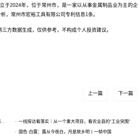
立于2024年，位于常州市，是一家以从事金属制品业为主的企
分析，常州市宏裕工具有限公司专利信息1条。
第三方数据生成，仅供参考，不构成个人投资建议。
经要闻
实时要闻
上一篇
下一篇
了
一线探访看落实｜从一个重大项目，看农业县的“工业突围”
国色·白露：露从今夜白，月是故乡明丨一帧中国