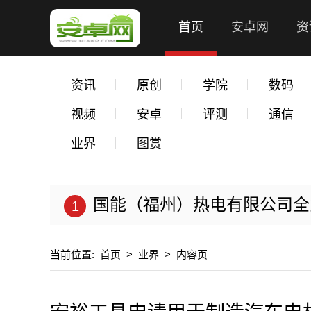
首页
安卓网
资
资讯
原创
学院
数码
视频
安卓
评测
通信
业界
图赏
国能（福州）热电有限公司全力以
当前位置:
首页
>
业界
>
内容页