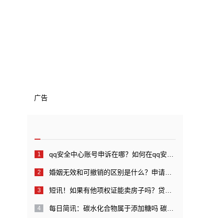
广告
qq安全中心账号申诉在哪？如何在qq安全中心中进行账号申诉？_全球快看点
婚姻无效和可撤销的区别是什么？申请婚姻无效管辖的规定是什么？
短讯！如果有他项权证能卖房子吗？贷款还完后他项权证如何注销？
每日简讯：碳水化合物属于添加糖吗 碳水化合物代表糖吗？