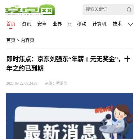
首页
资讯
安卓
业界
it
移动
计算机
技术
通信
首页
>
内容页
即时焦点：京东刘强东“年薪 1 元无奖金”，十
年之约已到期
2025-09-22 08:24:38
来源：新浪网