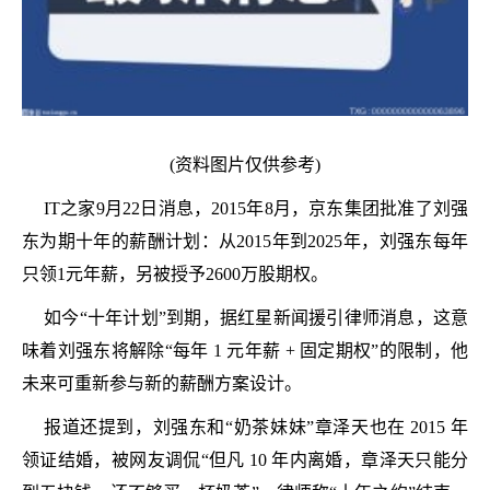
(资料图片仅供参考)
IT之家9月22日消息，2015年8月，京东集团批准了刘强
东为期十年的薪酬计划：从2015年到2025年，刘强东每年
只领1元年薪，另被授予2600万股期权。
如今“十年计划”到期，据红星新闻援引律师消息，这意
味着刘强东将解除“每年 1 元年薪 + 固定期权”的限制，他
未来可重新参与新的薪酬方案设计。
报道还提到，刘强东和“奶茶妹妹”章泽天也在 2015 年
领证结婚，被网友调侃“但凡 10 年内离婚，章泽天只能分