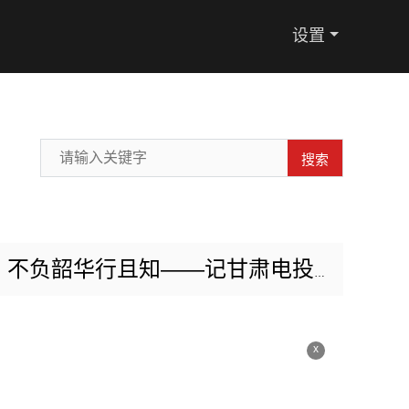
设置
搜索
华行且知——记甘肃电投张掖电厂扩建项目部李特
x