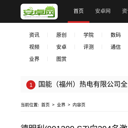
首页
安卓网
资
资讯
原创
学院
数码
视频
安卓
评测
通信
业界
图赏
国能（福州）热电有限公司全力以
当前位置:
首页
>
业界
>
内容页