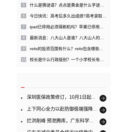
什么是猜谜语？点点是黄金是什么字谜？|每日关注
今日快讯：高考后多久出成绩?高考录取提档是什么意思？
ipad已停用必须得刷机吗？苹果已停用需几天才能解开？
最新消息：八大山人是谁？八大山人的经历是什么？
reits的投资范围有什么？reits包含哪些特点？
校长是什么行政级别？一个小学校长有多大权力？ 精彩看点
深圳医保政策修订，10月1日起正式实施
上下同心全力以赴防御极端强降雨 广东已提前转移超11万人
拦洪削峰 预泄腾库，广东科学调度防御韩江洪水