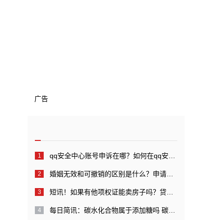
广告
qq安全中心账号申诉在哪？如何在qq安全中心中进行账号申诉？_全球快看点
婚姻无效和可撤销的区别是什么？申请婚姻无效管辖的规定是什么？
短讯！如果有他项权证能卖房子吗？贷款还完后他项权证如何注销？
每日简讯：碳水化合物属于添加糖吗 碳水化合物代表糖吗？