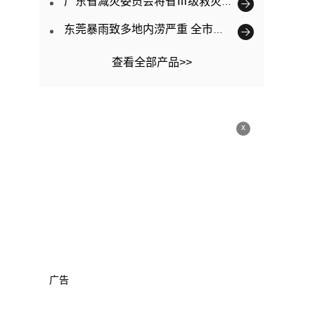
广东省减灾委员会将省Ⅲ级救灾应急响应提升为Ⅱ级
东莞暴雨致多地内涝严重 全市已转移3563人
查看全部产品>>
x
广告