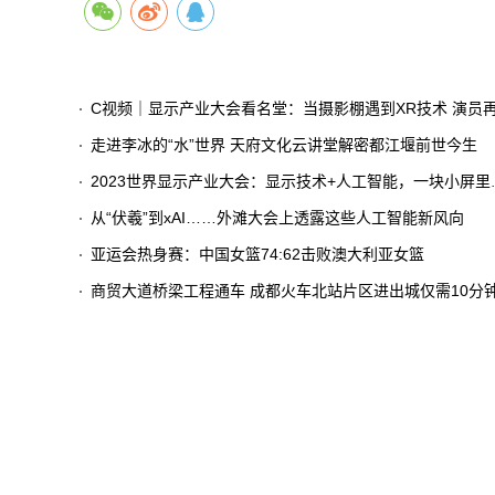
C视频｜显示产业大会看名堂：当摄影棚遇到XR技术 演员再也不用凭想象力演戏
走进李冰的“水”世界 天府文化云讲堂解密都江堰前世今生
2023世界显示产业大会：显示技术+人工智能，一块小屏里看见大世界
从“伏羲”到xAI……外滩大会上透露这些人工智能新风向
亚运会热身赛：中国女篮74:62击败澳大利亚女篮
商贸大道桥梁工程通车 成都火车北站片区进出城仅需10分