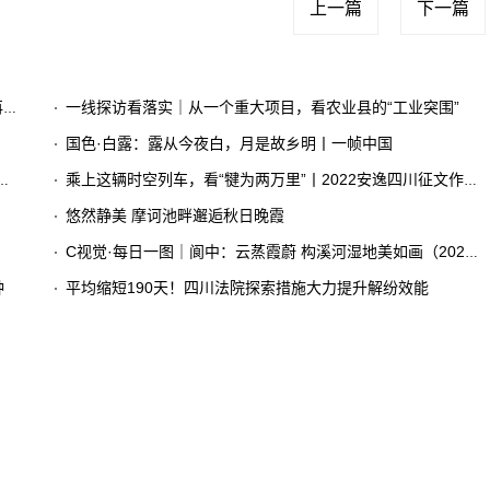
上一篇
下一篇
了
一线探访看落实｜从一个重大项目，看农业县的“工业突围”
国色·白露：露从今夜白，月是故乡明丨一帧中国
乘上这辆时空列车，看“犍为两万里”丨2022安逸四川征文作品赏①
悠然静美 摩诃池畔邂逅秋日晚霞
C视觉·每日一图｜阆中：云蒸霞蔚 构溪河湿地美如画（2023年8月30日）
钟
平均缩短190天！四川法院探索措施大力提升解纷效能