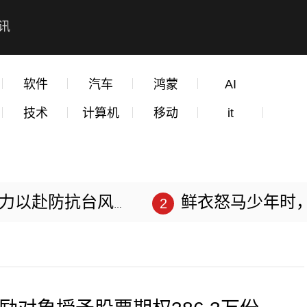
讯
软件
汽车
鸿蒙
AI
技术
计算机
移动
it
赴防抗台风“苏拉”
鲜衣怒马少年时，不负韶