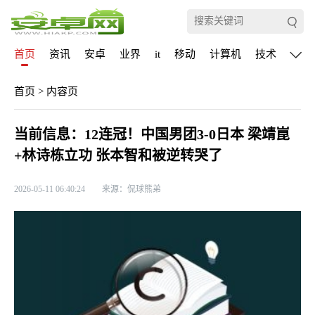
首页
资讯
安卓
业界
it
移动
计算机
技术
通信
首页
>
内容页
当前信息：12连冠！中国男团3-0日本 梁靖崑
+林诗栋立功 张本智和被逆转哭了
2026-05-11 06:40:24
来源：侃球熊弟