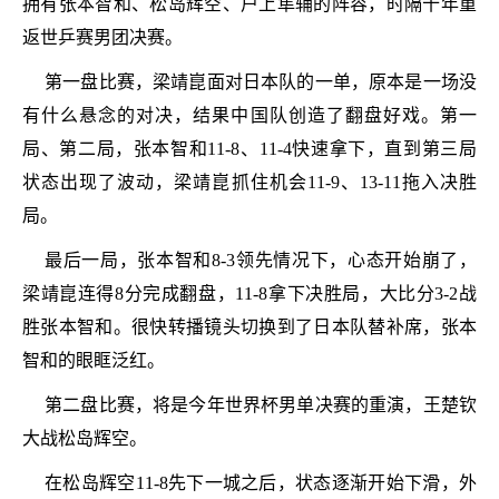
拥有张本智和、松岛辉空、户上隼辅的阵容，时隔十年重
返世乒赛男团决赛。
第一盘比赛，梁靖崑面对日本队的一单，原本是一场没
有什么悬念的对决，结果中国队创造了翻盘好戏。第一
局、第二局，张本智和11-8、11-4快速拿下，直到第三局
状态出现了波动，梁靖崑抓住机会11-9、13-11拖入决胜
局。
最后一局，张本智和8-3领先情况下，心态开始崩了，
梁靖崑连得8分完成翻盘，11-8拿下决胜局，大比分3-2战
胜张本智和。很快转播镜头切换到了日本队替补席，张本
智和的眼眶泛红。
第二盘比赛，将是今年世界杯男单决赛的重演，王楚钦
大战松岛辉空。
在松岛辉空11-8先下一城之后，状态逐渐开始下滑，外