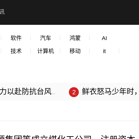
讯
软件
汽车
鸿蒙
AI
技术
计算机
移动
it
赴防抗台风“苏拉”
鲜衣怒马少年时，不负韶