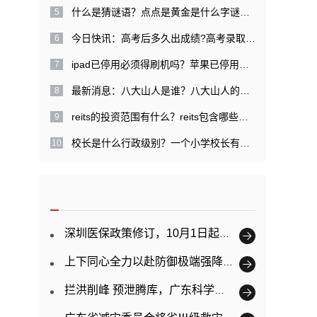
什么是猜谜语？点点是黄金是什么字谜？|每日关注
今日快讯：高考后多久出成绩?高考录取提档是什么意思？
ipad已停用必须得刷机吗？苹果已停用需几天才能解开？
最新消息：八大山人是谁？八大山人的经历是什么？
reits的投资范围有什么？reits包含哪些特点？
校长是什么行政级别？一个小学校长有多大权力？ 精彩看点
深圳医保政策修订，10月1日起正式实施
上下同心全力以赴防御极端强降雨 广东已提前转移超11万人
拦洪削峰 预泄腾库，广东科学调度防御韩江洪水