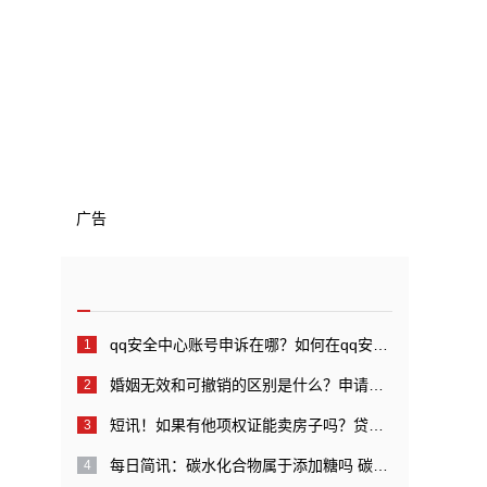
广告
qq安全中心账号申诉在哪？如何在qq安全中心中进行账号申诉？_全球快看点
婚姻无效和可撤销的区别是什么？申请婚姻无效管辖的规定是什么？
短讯！如果有他项权证能卖房子吗？贷款还完后他项权证如何注销？
每日简讯：碳水化合物属于添加糖吗 碳水化合物代表糖吗？