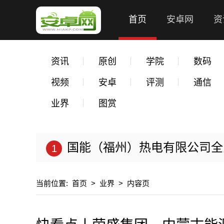
首页
安卓网
资
资讯
原创
学院
数码
视频
安卓
评测
通信
业界
图赏
国能（福州）热电有限公司全力以
当前位置:
首页
>
业界
>
内容页