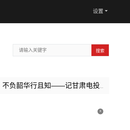
设置
搜索
华行且知——记甘肃电投张掖电厂扩建项目部李特
x