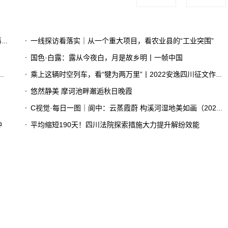
了
一线探访看落实｜从一个重大项目，看农业县的“工业突围”
国色·白露：露从今夜白，月是故乡明丨一帧中国
乘上这辆时空列车，看“犍为两万里”丨2022安逸四川征文作品赏①
悠然静美 摩诃池畔邂逅秋日晚霞
C视觉·每日一图｜阆中：云蒸霞蔚 构溪河湿地美如画（2023年8月30日）
钟
平均缩短190天！四川法院探索措施大力提升解纷效能