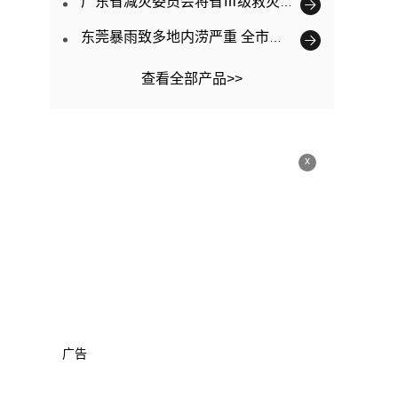
广东省减灾委员会将省Ⅲ级救灾应急响应提升为Ⅱ级
东莞暴雨致多地内涝严重 全市已转移3563人
查看全部产品>>
x
广告