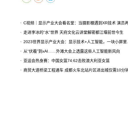
C视频｜显示产业大会看名堂：当摄影棚遇到XR技术 演员再也不用凭想象力演戏
走进李冰的“水”世界 天府文化云讲堂解密都江堰前世今生
2023世界显示产业大会：显示技术+人工智能，一块小屏里看见大世界
从“伏羲”到xAI……外滩大会上透露这些人工智能新风向
亚运会热身赛：中国女篮74:62击败澳大利亚女篮
商贸大道桥梁工程通车 成都火车北站片区进出城仅需10分