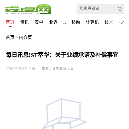
首页
资讯
安卓
业界
it
移动
计算机
技术
通信
首页
>
内容页
每日讯息!ST萃华：关于业绩承诺及补偿事宜
2026-06-02 15:10:49
来源：证星董秘互动