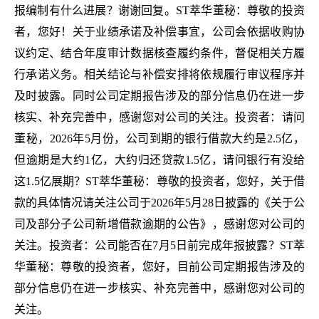
报编制有什么进展？谢谢回复。ST萃华董秘：尊敬的投资
者，您好！关于业绩承诺及补偿事宜，公司会依据收购协
议约定、结合年度审计数据核查履约条件，督促相关方履
行承诺义务。相关结论与补偿安排将依规履行审议程序并
及时披露。同时公司定期报告涉及的部分信息仍在进一步
核实、补充完善中，感谢您对公司的关注。投资者：请问
董秘，2026年5月份，公司到期的银行借款大约是2.5亿，
但逾期是大约1亿，大约归还贷款1.5亿，请问银行有没给
这1.5亿展期？ST萃华董秘：尊敬的投资者，您好，关于借
款的具体情况请关注公司于2026年5月28日披露的《关于公
司及部分子公司新增借款逾期的公告》，感谢您对公司的
关注。投资者：公司能否在7月5日前完成年报披露？ST萃
华董秘：尊敬的投资者，您好，目前公司定期报告涉及的
部分信息仍在进一步核实、补充完善中，感谢您对公司的
关注。