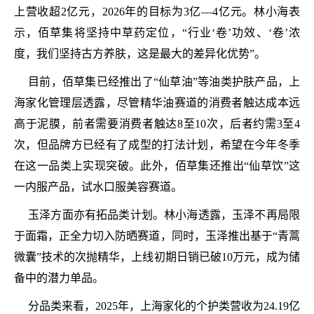
上营收超2亿元，2026年的目标为3亿—4亿元。林小海表
示，佰草集将坚持中草药定位，“行业‘卷’功效、‘卷’浓
度，我们坚持古方养肤，这是最大的差异化优势”。
目前，佰草集已经推出了“仙草油”等油类护肤产品，上
海家化管理层透露，尽管精华油赛道的消费者触达成本远
高于泥膜，前者需要消费者触达8至10次，后者约需3至4
次，但品牌方已经有了成型的打法计划，希望在今年冬季
在这一品类上实现突破。此外，佰草集还推出“仙草饮”这
一内服产品，试水口服美容赛道。
玉泽方面亦有拓品类计划。林小海透露，玉泽不再局限
于面霜，正全力切入防晒赛道，同时，玉泽推出基于“青蒿
微囊”技术的次抛精华，上线初期日销已破10万元，成为储
备中的潜力单品。
分品类来看，2025年，上海家化的个护类营收为24.19亿