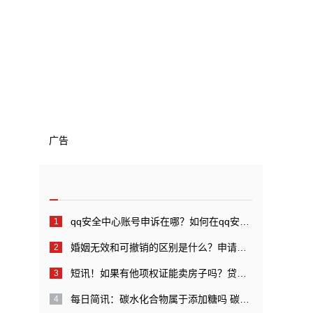
广告
qq安全中心账号申诉在哪？如何在qq安全中心中进行账号申诉？_全球快看点
婚姻无效和可撤销的区别是什么？申请婚姻无效管辖的规定是什么？
短讯！如果有他项权证能卖房子吗？贷款还完后他项权证如何注销？
每日简讯：碳水化合物属于添加糖吗 碳水化合物代表糖吗？