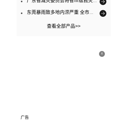
广东省减灾委员会将省Ⅲ级救灾应急响应提升为Ⅱ级
东莞暴雨致多地内涝严重 全市已转移3563人
查看全部产品>>
x
广告