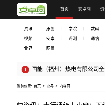
首页
安卓网
资
资讯
原创
学院
数码
视频
安卓
评测
通信
业界
图赏
国能（福州）热电有限公司全力以
当前位置:
首页
>
业界
>
内容页