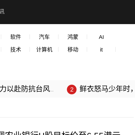
讯
软件
汽车
鸿蒙
AI
技术
计算机
移动
it
赴防抗台风“苏拉”
鲜衣怒马少年时，不负韶