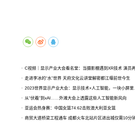
关键
C视频｜显示产业大会看名堂：当摄影棚遇到XR技术 演员再也不用凭想象力演戏
走进李冰的“水”世界 天府文化云讲堂解密都江堰前世今生
2023世界显示产业大会：显示技术+人工智能，一块小屏里看见大世界
从“伏羲”到xAI……外滩大会上透露这些人工智能新风向
亚运会热身赛：中国女篮74:62击败澳大利亚女篮
商贸大道桥梁工程通车 成都火车北站片区进出城仅需10分