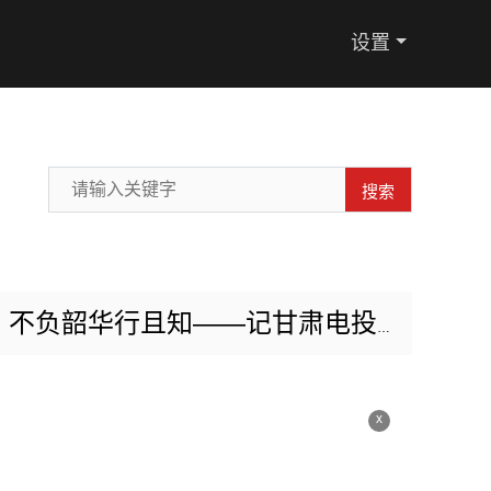
设置
搜索
华行且知——记甘肃电投张掖电厂扩建项目部李特
x