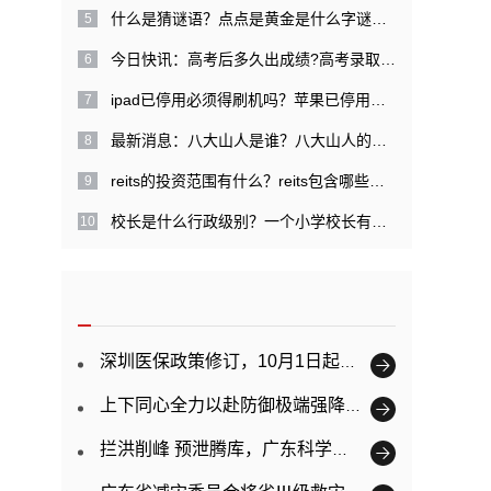
什么是猜谜语？点点是黄金是什么字谜？|每日关注
今日快讯：高考后多久出成绩?高考录取提档是什么意思？
ipad已停用必须得刷机吗？苹果已停用需几天才能解开？
最新消息：八大山人是谁？八大山人的经历是什么？
reits的投资范围有什么？reits包含哪些特点？
校长是什么行政级别？一个小学校长有多大权力？ 精彩看点
深圳医保政策修订，10月1日起正式实施
上下同心全力以赴防御极端强降雨 广东已提前转移超11万人
拦洪削峰 预泄腾库，广东科学调度防御韩江洪水