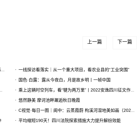
词：
H股
H股
上一篇
下一篇
了
一线探访看落实｜从一个重大项目，看农业县的“工业突围”
国色·白露：露从今夜白，月是故乡明丨一帧中国
乘上这辆时空列车，看“犍为两万里”丨2022安逸四川征文作品赏①
悠然静美 摩诃池畔邂逅秋日晚霞
C视觉·每日一图｜阆中：云蒸霞蔚 构溪河湿地美如画（2023年8月30日）
钟
平均缩短190天！四川法院探索措施大力提升解纷效能