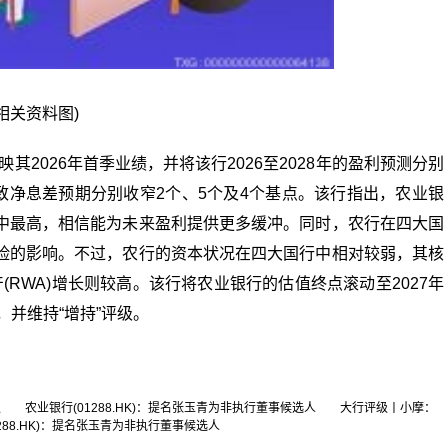
(相关资料图)
2026年首季业绩，并将该行2026至2028年的盈利预测分别
化导致净息差预期分别收窄2个、5个及4个基点。该行指出，农业银
中最高，相信能为未来盈利提供更多缓冲。同时，农行在四大国
险的影响。不过，农行的资本状况在四大国行中相对较弱，其核
产(RWA)增长则较高。该行将农业银行的估值终点滚动至2027年
元，并维持“增持”评级。
级 农业银行(01288.HK)：提名张玉青为非执行董事候选人 大行评级丨小摩：
288.HK)：提名张玉青为非执行董事候选人