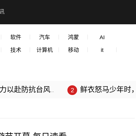
讯
软件
汽车
鸿蒙
AI
技术
计算机
移动
it
赴防抗台风“苏拉”
鲜衣怒马少年时，不负韶