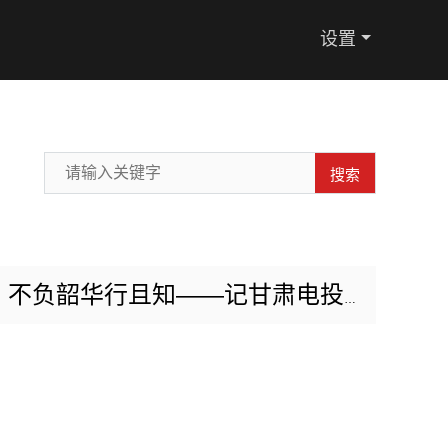
设置
搜索
华行且知——记甘肃电投张掖电厂扩建项目部李特