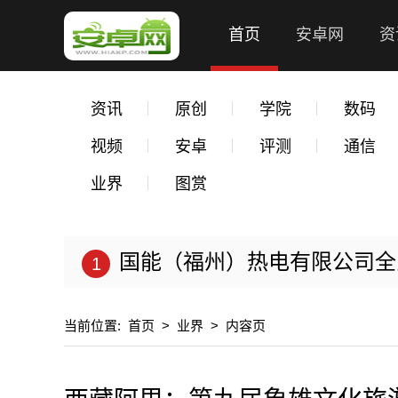
首页
安卓网
资
资讯
原创
学院
数码
视频
安卓
评测
通信
业界
图赏
国能（福州）热电有限公司全力以
当前位置:
首页
>
业界
>
内容页