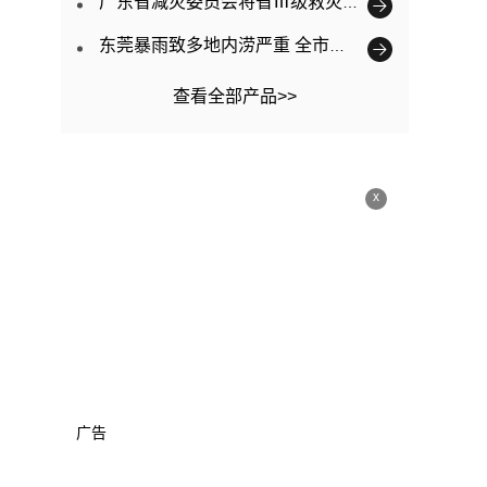
广东省减灾委员会将省Ⅲ级救灾应急响应提升为Ⅱ级
东莞暴雨致多地内涝严重 全市已转移3563人
查看全部产品>>
x
广告