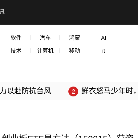
讯
软件
汽车
鸿蒙
AI
技术
计算机
移动
it
赴防抗台风“苏拉”
鲜衣怒马少年时，不负韶