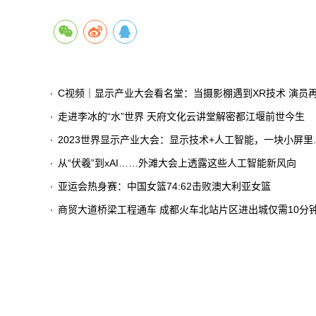
C视频｜显示产业大会看名堂：当摄影棚遇到XR技术 演员再也不用凭想象力演戏
走进李冰的“水”世界 天府文化云讲堂解密都江堰前世今生
2023世界显示产业大会：显示技术+人工智能，一块小屏里看见大世界
从“伏羲”到xAI……外滩大会上透露这些人工智能新风向
亚运会热身赛：中国女篮74:62击败澳大利亚女篮
商贸大道桥梁工程通车 成都火车北站片区进出城仅需10分