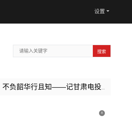
设置
搜索
华行且知——记甘肃电投张掖电厂扩建项目部李特
x