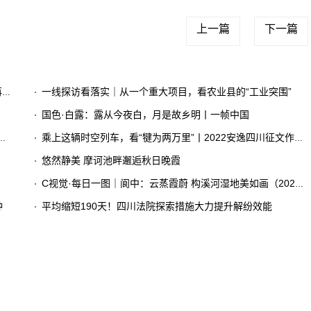
上一篇
下一篇
了
一线探访看落实｜从一个重大项目，看农业县的“工业突围”
国色·白露：露从今夜白，月是故乡明丨一帧中国
乘上这辆时空列车，看“犍为两万里”丨2022安逸四川征文作品赏①
悠然静美 摩诃池畔邂逅秋日晚霞
C视觉·每日一图｜阆中：云蒸霞蔚 构溪河湿地美如画（2023年8月30日）
钟
平均缩短190天！四川法院探索措施大力提升解纷效能