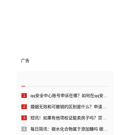
广告
qq安全中心账号申诉在哪？如何在qq安全中心中进行账号申诉？_全球快看点
婚姻无效和可撤销的区别是什么？申请婚姻无效管辖的规定是什么？
短讯！如果有他项权证能卖房子吗？贷款还完后他项权证如何注销？
每日简讯：碳水化合物属于添加糖吗 碳水化合物代表糖吗？