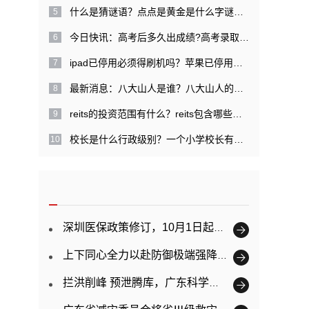
什么是猜谜语？点点是黄金是什么字谜？|每日关注
今日快讯：高考后多久出成绩?高考录取提档是什么意思？
ipad已停用必须得刷机吗？苹果已停用需几天才能解开？
最新消息：八大山人是谁？八大山人的经历是什么？
reits的投资范围有什么？reits包含哪些特点？
校长是什么行政级别？一个小学校长有多大权力？ 精彩看点
深圳医保政策修订，10月1日起正式实施
上下同心全力以赴防御极端强降雨 广东已提前转移超11万人
拦洪削峰 预泄腾库，广东科学调度防御韩江洪水