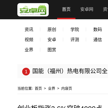
首页
安卓网
资
资讯
原创
学院
数码
视频
安卓
评测
通信
业界
图赏
国能（福州）热电有限公司全力以
当前位置:
首页
>
业界
>
内容页